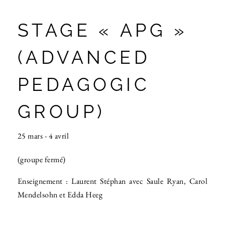
STAGE « APG »
(ADVANCED
PEDAGOGIC
GROUP)
25 mars
-
4 avril
(groupe fermé)
Enseignement : Laurent Stéphan avec Saule Ryan, Carol
Mendelsohn et Edda Heeg